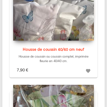
Housse de coussin 40/40 cm neuf
Housse de coussin ou coussin complet, imprimée
fleurie en 40/40 cm.
7,90 €
favorite