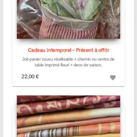
Cadeau intemporel - Présent à offrir
Joli panier cousu réutilisable + chemin ou centre de
table imprimé fleuri + deco de saison.
22,00 €
favorite