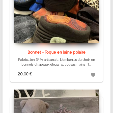
Bonnet - Toque en laine polaire
Fabrication 💯 % artisanale. L’embarras du choix en
bonnets-chapeaux élégants, cousus mains. T...
20,00 €
favorite