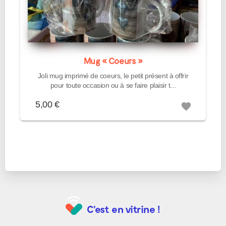
Mug « Coeurs »
Joli mug imprimé de coeurs, le petit présent à offrir
pour toute occasion ou à se faire plaisir t...
5,00 €
favorite
C'est en vitrine !