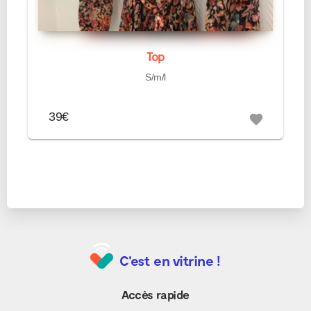
Top
S/m/l
39€
favorite
C'est en vitrine !
Accès rapide