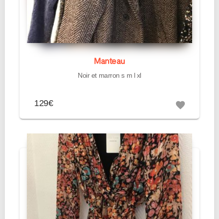
Manteau
Noir et marron s m l xl
129€
favorite