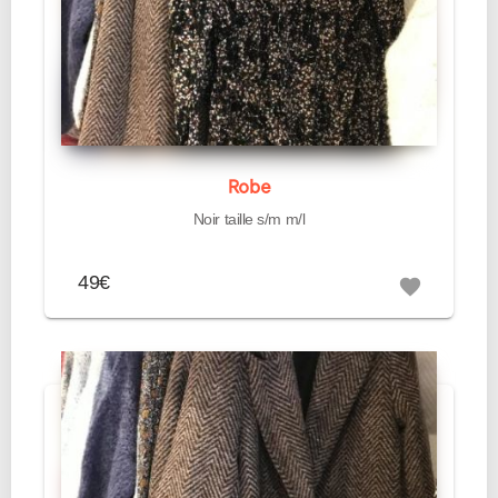
Robe
Noir taille s/m m/l
49€
favorite