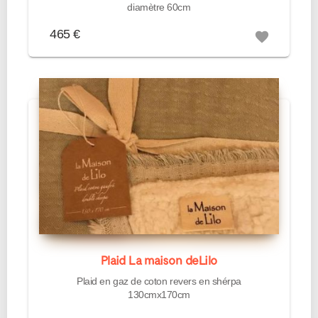
diamètre 60cm
465 €
favorite
Plaid La maison deLilo
Plaid en gaz de coton revers en shérpa
130cmx170cm