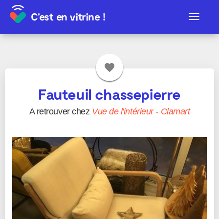
C'est en vitrine !
Toggle
navigat
favorite
Fauteuil chassepierre
A retrouver chez
Vue de l'intérieur
-
Clamart