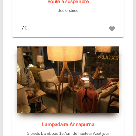
Boule à suspendre
Boule striée
7€
favorite
Lampadaire Annapurna
3 pieds bambous 157cm de hauteur Abat jour