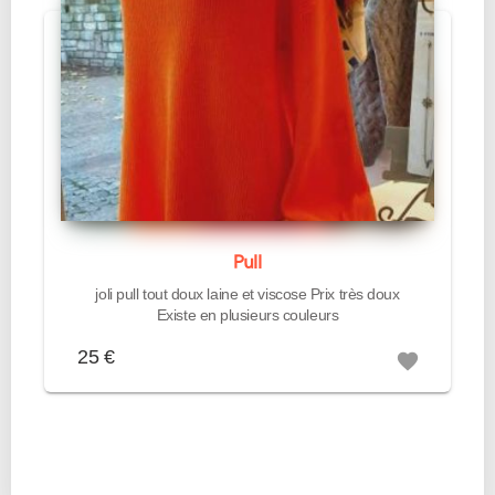
Pull
joli pull tout doux laine et viscose Prix très doux
Existe en plusieurs couleurs
25 €
favorite