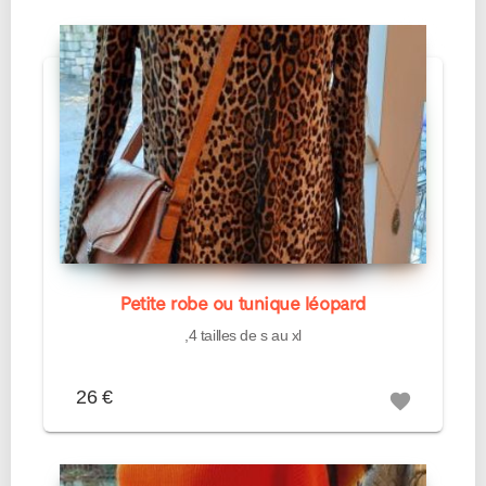
Petite robe ou tunique léopard
,4 tailles de s au xl
26 €
favorite