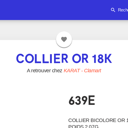
search
Rech
favorite
COLLIER OR 18K
A retrouver chez
KARAT
-
Clamart
639E
COLLIER BICOLORE OR 1
POIDS 2.07G