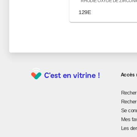
RHODIE OXYDE DE ZIRCON
POIDS 8.74G DOIGT 56 613
129E
C'est en vitrine !
Accès 
Recherc
Recherc
Se con
Mes fa
Les der