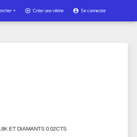
add_circle_outline
account_circle
ercher
Créer une vitrine
Se connecter
8K ET DIAMANTS 0.02CTS