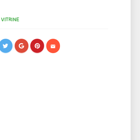
 VITRINE
mail