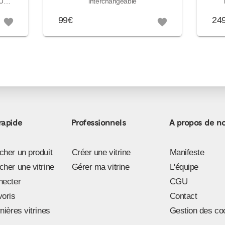
IUM
interchangeable
387
99€
24
favorite
favorite
rapide
Professionnels
A propos de n
her un produit
Créer une vitrine
Manifeste
her une vitrine
Gérer ma vitrine
L'équipe
necter
CGU
voris
Contact
nières vitrines
Gestion des co