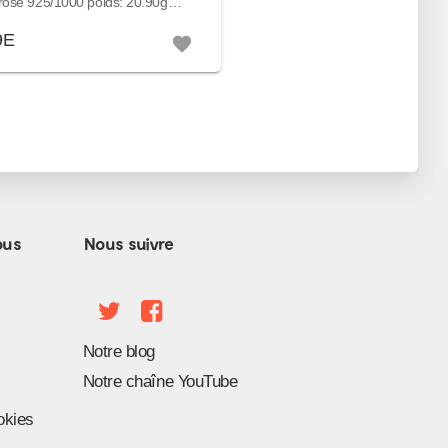
rosé 925/1000 poids: 20.90g
646010
9E
favorite
ous
Nous suivre
Notre blog
Notre chaîne YouTube
okies