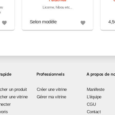
es
Licorne, hibou etc...
n
Selon modèle
4,5
favorite
favorite
rapide
Professionnels
A propos de n
her un produit
Créer une vitrine
Manifeste
her une vitrine
Gérer ma vitrine
L'équipe
necter
CGU
voris
Contact