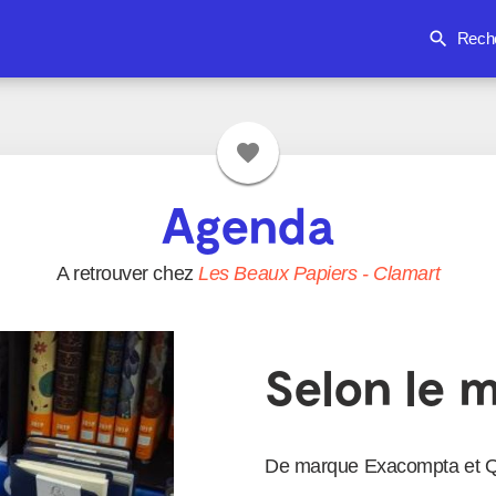
search
Rech
favorite
Agenda
A retrouver chez
Les Beaux Papiers
-
Clamart
Selon le 