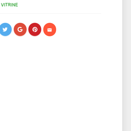
 VITRINE
mail