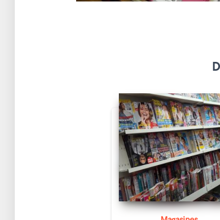
D
Magasines