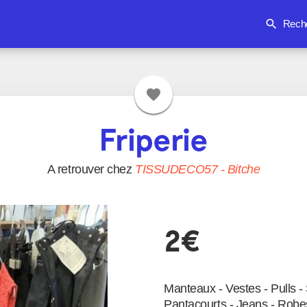
search
Rech
favorite
Friperie
A retrouver chez
TISSUDECO57
-
Bitche
2€
Manteaux - Vestes - Pulls -
Pantacourts - Jeans - Robe