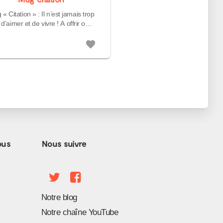
« Citation » : Il n’est jamais trop
’aimer et de vivre ! A offrir ou à
se faire plai...
favorite
ous
Nous suivre
Notre blog
Notre chaîne YouTube