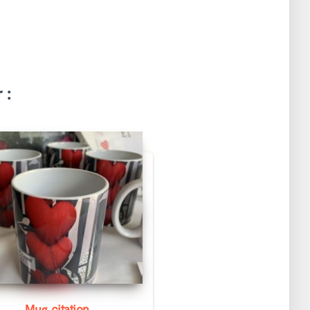
 :
Mug citation