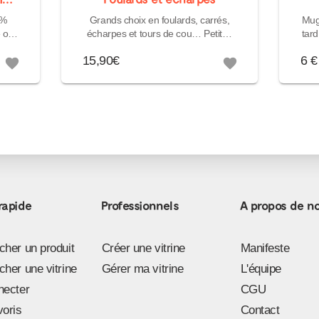
 %
Grands choix en foulards, carrés,
Mug 
e ou
écharpes et tours de cou… Petites
tard d
idées « Cadeaux » toutes col...
15,90€
6 €
favorite
favorite
rapide
Professionnels
A propos de n
her un produit
Créer une vitrine
Manifeste
her une vitrine
Gérer ma vitrine
L'équipe
necter
CGU
voris
Contact