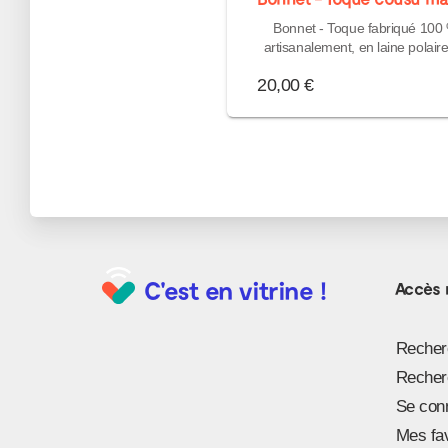
Bonnet - Toque fabriqué 100
artisanalement, en laine polair
bouillie. Laine bouillie : 22...
20,00 €
C'est en vitrine !
Accès 
Recherc
Recherc
Se con
Mes fa