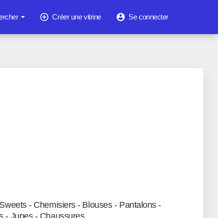
add_circle_outline
account_circle
ercher
Créer une vitrine
Se connecter
 Sweets - Chemisiers - Blouses - Pantalons -
s - Jupes - Chaussures.