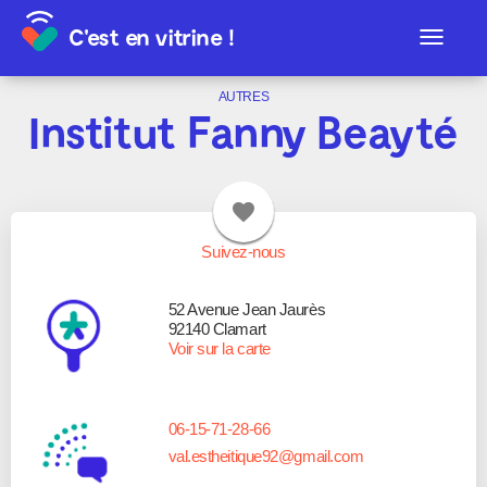
C'est en vitrine !
Toggle
navigat
AUTRES
Institut Fanny Beayté
favorite
Suivez-nous
52 Avenue Jean Jaurès
92140 Clamart
Voir sur la carte
06-15-71-28-66
val.estheitique92@gmail.com